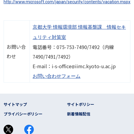
http://www.microsoft.com/japan/security/contents/vacation.mspx
京都大学 情報環境部 情報基盤課 情報セキ
ュリティ対策室
お問い合
電話番号：075-753-7490/7492（内線
わせ
7490/7491/7492）
画像
E-mail：i-s-office
iimc.kyoto-u.ac.jp
お問い合わせフォーム
フッター リンク
サイトマップ
サイトポリシー
プライバシーポリシー
新着情報配信