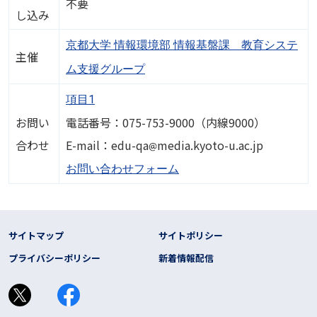
不要
し込み
京都大学 情報環境部 情報基盤課 教育システ
主催
ム支援グループ
項目1
お問い
電話番号：075-753-9000（内線9000）
画像
合わせ
E-mail：edu-qa
media.kyoto-u.ac.jp
お問い合わせフォーム
フッター リンク
サイトマップ
サイトポリシー
プライバシーポリシー
新着情報配信