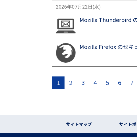
2026年07月22日(水)
Mozilla Thunderbir
画像
Mozilla Firefox のセキ
画像
ページ送り
1
2
3
4
5
6
7
フッター リンク
サイトマップ
サイトポ