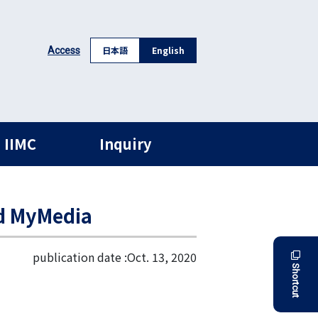
日本語
English
Access
 IIMC
Inquiry
nd MyMedia
publication date :
Oct. 13, 2020
Shortcut