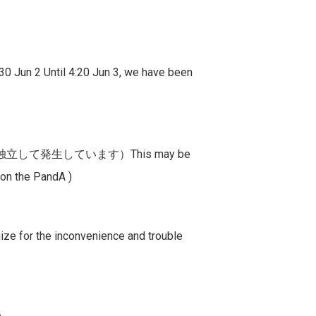
ntil 4:20 Jun 3, we have been
は独立して発生しています）
This may be
e on the PandA )
e inconvenience and trouble
.