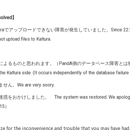
lved】
turaでアップロードできない障害が発生していました。Since 22:30 Jun 2 U
t upload files to Kaltura.
障害によるものと思われます。（PandA側のデータベース障害と
 the Kaltura side. (It occurs independently of the database failur
 are very soory.
 The system was restored. We apologize for th
9:15）
ze for the inconvenience and trouble that you may have had