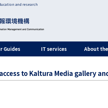
ducation and research
ルナビ
r Guides
IT services
About the
access to Kaltura Media gallery a