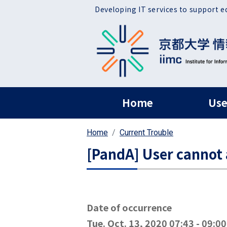
Skip to main content
Developing IT services to support e
ヘッダー グローバ
Home
Use
Home
Current Trouble
[PandA] User cannot 
Date of occurrence
Tue. Oct. 13, 2020 07:43
-
09:00