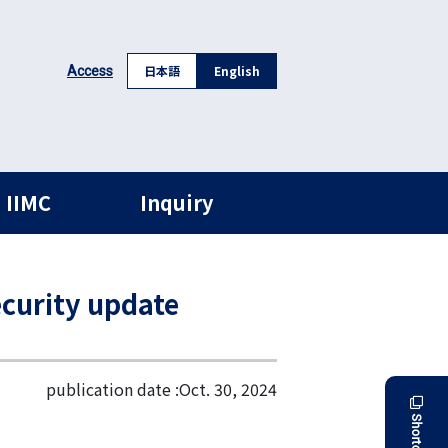
日本語
English
Access
 IIMC
Inquiry
rity update
publication date :
Oct. 30, 2024
Shortcut