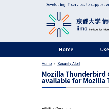
Skip to main content
Developing IT services to support e
ヘッダー グローバ
Home
Use
Home
Security Alert
Mozilla Thunderb
available for Mozilla
■概要 / Overview