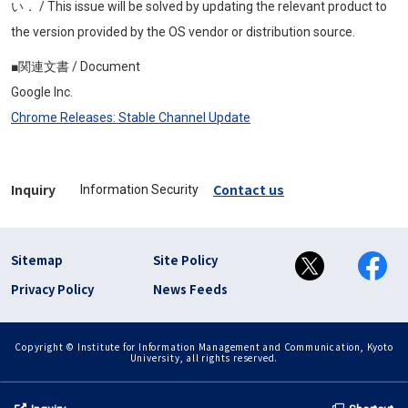
い． / This issue will be solved by updating the relevant product to
the version provided by the OS vendor or distribution source.
■関連文書 / Document
Google Inc.
Chrome Releases: Stable Channel Update
Inquiry
Contact us
Information Security
フッター リンク(en)
Sitemap
Site Policy
Privacy Policy
News Feeds
Copyright © Institute for Information Management and Communication, Kyoto
University, all rights reserved.