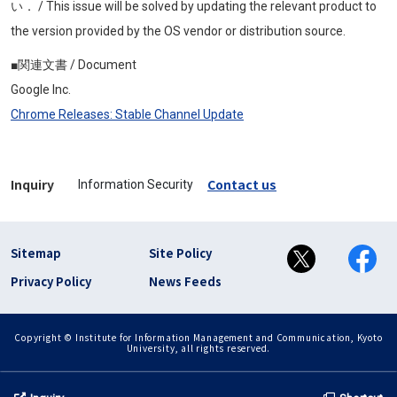
い． / This issue will be solved by updating the relevant product to
the version provided by the OS vendor or distribution source.
■関連文書 / Document
Google Inc.
Chrome Releases: Stable Channel Update
Inquiry
Contact us
Information Security
フッター リンク(en)
Sitemap
Site Policy
Privacy Policy
News Feeds
Copyright © Institute for Information Management and Communication, Kyoto
University, all rights reserved.