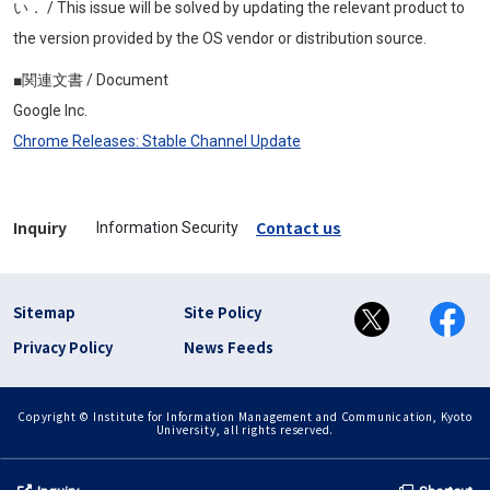
い． / This issue will be solved by updating the relevant product to
the version provided by the OS vendor or distribution source.
■関連文書 / Document
Google Inc.
Chrome Releases: Stable Channel Update
Inquiry
Contact us
Information Security
フッター リンク(en)
Sitemap
Site Policy
Privacy Policy
News Feeds
Copyright © Institute for Information Management and Communication, Kyoto
University, all rights reserved.