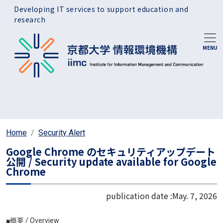
Skip to main content
Developing IT services to support education and
research
Home
Security Alert
Google Chrome のセキュリティアップデート
公開 / Security update available for Google
Chrome
publication date :
May. 7, 2026
■概要 / Overview