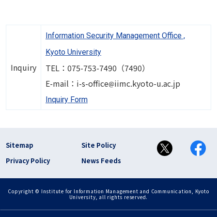
Information Security Management Office ,
Kyoto University
Inquiry
TEL：075-753-7490（7490）
Image
E-mail：i-s-office
iimc.kyoto-u.ac.jp
Inquiry Form
フッター リンク(en)
Sitemap
Site Policy
Privacy Policy
News Feeds
Copyright © Institute for Information Management and Communication, Kyoto
University, all rights reserved.