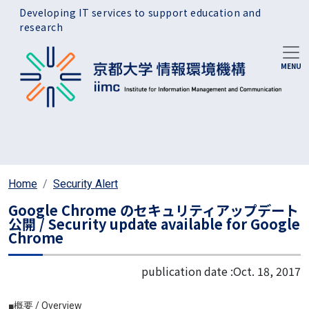
Skip to main content
Developing IT services to support education and
research
Home
Security Alert
Google Chrome のセキュリティアップデート
公開 / Security update available for Google
Chrome
publication date :
Oct. 18, 2017
■概要 / Overview