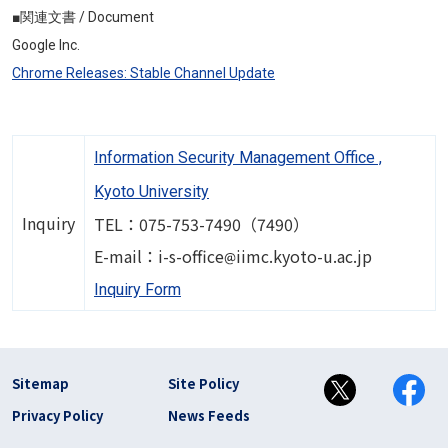
■関連文書 / Document
Google Inc.
Chrome Releases: Stable Channel Update
Information Security Management Office ,
Kyoto University
Inquiry
TEL：075-753-7490（7490）
Image
E-mail：i-s-office
iimc.kyoto-u.ac.jp
Inquiry Form
フッター リンク(en)
Sitemap
Site Policy
Privacy Policy
News Feeds