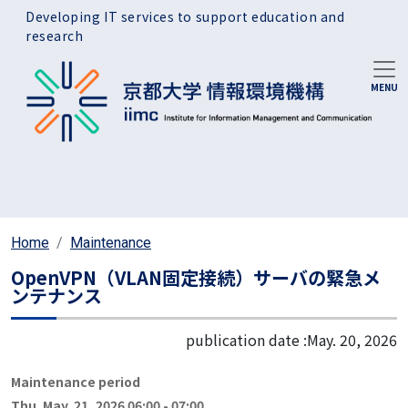
Skip to main content
Developing IT services to support education and
research
Home
Maintenance
OpenVPN（VLAN固定接続）サーバの緊急メ
ンテナンス
publication date :
May. 20, 2026
Maintenance period
Thu. May. 21, 2026 06:00
-
07:00