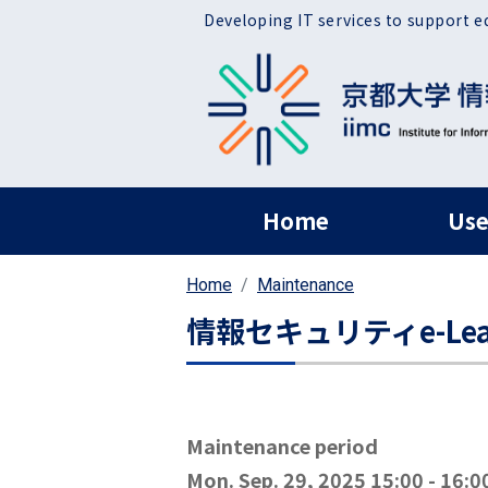
Skip to main content
Developing IT services to support e
ヘッダー グローバ
Home
Use
Home
Maintenance
情報セキュリティe-L
Maintenance period
Mon. Sep. 29, 2025 15:00
-
16:0