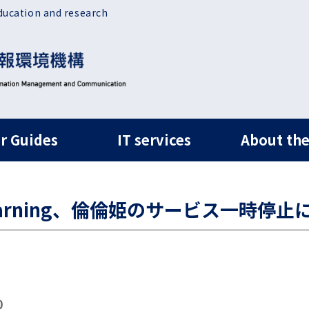
ducation and research
ルナビ
r Guides
IT services
About the
earning、倫倫姫のサービス一時停止
0