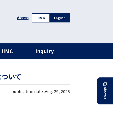
日本語
English
Access
 IIMC
Inquiry
について
Shortcut
publication date :
Aug. 29, 2025