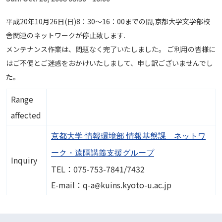
平成20年10月26日(日)8：30～16：00までの間,京都大学文学部校
舎関連のネットワークが停止致します.
メンテナンス作業は、問題なく完了いたしました。 ご利用の皆様に
はご不便とご迷惑をおかけいたしまして、申し訳ございませんでし
た。
Range
affected
京都大学 情報環境部 情報基盤課 ネットワ
ーク・遠隔講義支援グループ
Inquiry
TEL：075-753-7841/7432
Image
E-mail：q-a
kuins.kyoto-u.ac.jp