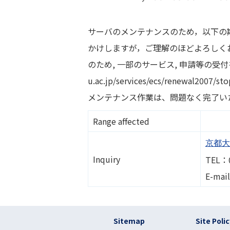
サーバのメンテナンスのため，以下の
かけしますが，ご理解のほどよろしくお
のため, 一部のサービス, 申請等の受付を休
u.ac.jp/services/ecs/renewal2007/st
メンテナンス作業は、問題なく完了い
Range affected
京都大
Inquiry
TEL：
E-mai
フッター リンク(en
Sitemap
Site Poli