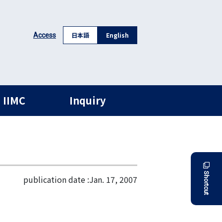
日本語
English
Access
 IIMC
Inquiry
Shortcut
publication date :
Jan. 17, 2007