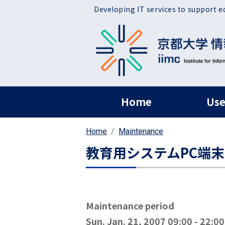
Skip to main content
Developing IT services to support e
ヘッダー グローバ
Home
Use
Home
Maintenance
教育用システムPC端
Maintenance period
Sun. Jan. 21, 2007 09:00
-
22:00