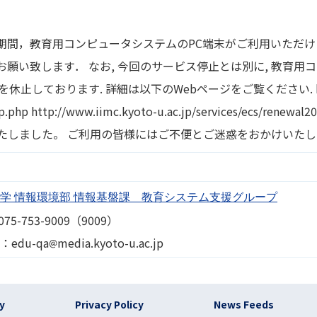
期間，教育用コンピュータシステムのPC端末がご利用いただけ
願い致します． なお, 今回のサービス停止とは別に, 教育用
止しております. 詳細は以下のWebページをご覧ください. http://
op.php http://www.iimc.kyoto-u.ac.jp/services/ecs/renewal2
たしました。 ご利用の皆様にはご不便とご迷惑をおかけいた
学 情報環境部 情報基盤課 教育システム支援グループ
075-753-9009（9009）
Image
l：edu-qa
media.kyoto-u.ac.jp
)
cy
Privacy Policy
News Feeds