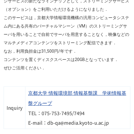
ジサービスの新たなラインナップとして，ストリーミングサービス
（オプション）をご利用いただけるようになりました．
このサービスは，京都大学情報環境機構の汎用コンピュータシステ
ム内にある共有のバーチャルマシーン（VM）のストリーミングサ
ーバを用いることで自前でサーバを用意することなく，映像などの
マルチメディアコンテンツをストリーミング配信できます．
なお，利用負担金は31,500円/年です．
コンテンツを置くディスクスペースは20GBとなっています．
ぜひご活用ください．
京都大学 情報環境部 情報基盤課 学術情報基
盤グループ
Inquiry
TEL：075-753-7495/7494
Image
E-mail：db-qa
media.kyoto-u.ac.jp