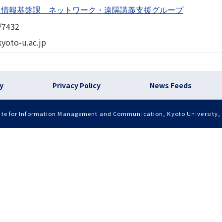
部 情報基盤課 ネットワーク・遠隔講義支援グループ
/7432
kyoto-u.ac.jp
)
cy
Privacy Policy
News Feeds
ute for Information Management and Communication, Kyoto University, a