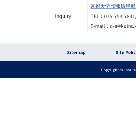
京都大学 情報環境
Inquiry
TEL：075-753-7841
Image
E-mail：q-a
kuins.
フッター リンク(en
Sitemap
Site Poli
Copyright © Instit