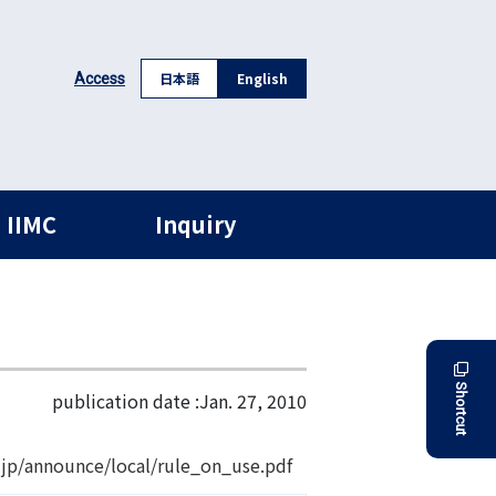
日本語
English
Access
 IIMC
Inquiry
Shortcut
publication date :
Jan. 27, 2010
ounce/local/rule_on_use.pdf