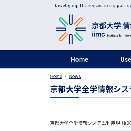
Skip to main content
Developing IT services to support e
ヘッダー グローバ
Home
Use
Home
News
京都大学全学情報シス
京都大学全学情報システム利用規則(2010.1.25制定