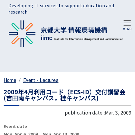
Skip to main content
Developing IT services to support education and
research
Home
Event・Lectures
2009年4月利用コード（ECS-ID）交付講習会
(吉田南キャンパス，桂キャンパス)
publication date :
Mar. 3, 2009
Event date
Mon. Apr. 6, 2009
,
Mon. Apr. 13, 2009