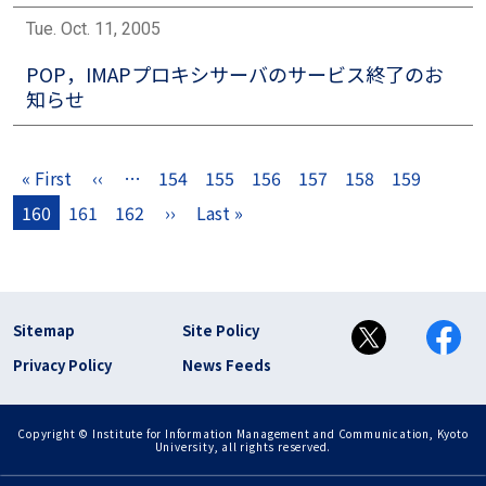
Tue. Oct. 11, 2005
POP，IMAPプロキシサーバのサービス終了のお
知らせ
Pagination
« First
‹‹
…
154
155
156
157
158
159
First page
Previous page
160
161
162
››
Last »
Next page
Last page
フッター リンク(en)
Sitemap
Site Policy
Privacy Policy
News Feeds
Copyright © Institute for Information Management and Communication, Kyoto
University, all rights reserved.