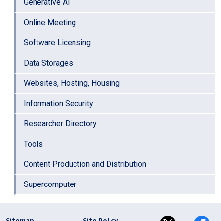
Generative AI
Online Meeting
Software Licensing
Data Storages
Websites, Hosting, Housing
Information Security
Researcher Directory
Tools
Content Production and Distribution
Supercomputer
フッター リンク(en)
Sitemap
Site Policy